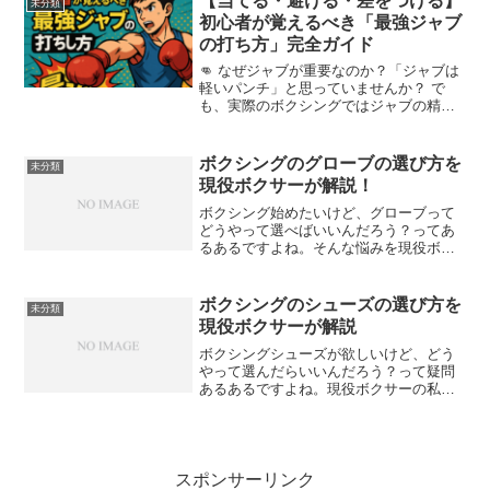
【当てる・避ける・差をつける】
未分類
経験していた、私自身のスパ...
初心者が覚えるべき「最強ジャブ
の打ち方」完全ガイド
👊 なぜジャブが重要なのか？「ジャブは
軽いパンチ」と思っていませんか？ で
も、実際のボクシングではジャブの精度
がそのまま“強さ”になるんです。✅ 距離
を測る ✅ 攻撃の起点になる ✅ 相手の意
識をコントロールするこの3つすべてを満
ボクシングのグローブの選び方を
未分類
たすのが“...
現役ボクサーが解説！
ボクシング始めたいけど、グローブって
どうやって選べばいいんだろう？ってあ
るあるですよね。そんな悩みを現役ボク
サーの私が解決します！私のグローブ購
入体験談も公開しますね！ボクシンググ
ローブとはボクサーが手につけているグ
ボクシングのシューズの選び方を
未分類
ローブのことですね！ボク...
現役ボクサーが解説
ボクシングシューズが欲しいけど、どう
やって選んだらいいんだろう？って疑問
あるあるですよね。現役ボクサーの私が
そんな悩みを解決します！私のシューズ
体験談も公開しますね！ボクシングシュ
ーズの選び方のポイントボクシングシュ
ーズの選び方のポイントは...
スポンサーリンク