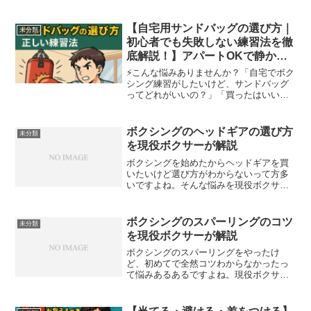
【自宅用サンドバッグの選び方｜
未分類
初心者でも失敗しない練習法を徹
底解説！】アパートOKで静か！
騒音対策も網羅
⚡️こんな悩みありませんか？「自宅でボク
シング練習がしたいけど、サンドバッグ
ってどれがいいの？」「買ったはいいけ
ど、うるさくて後悔したくない…」「そ
もそもどうやって使えばいいの？」そん
な人のために、元アマチュアボクサーの
ボクシングのヘッドギアの選び方
未分類
私ゆおが、家で本格的...
を現役ボクサーが解説
ボクシングを始めたからヘッドギアを買
いたいけど選び方がわからないって方多
いですよね。そんな悩みを現役ボクサー
の私が解決します！私のボクシングのヘ
ッドギア購入体験談も公開しますので、
参考にして下さいね！ボクシングのヘッ
ボクシングのスパーリングのコツ
未分類
ドギアの選び方のポイント...
を現役ボクサーが解説
ボクシングのスパーリングをやったけ
ど、初めてで全然コツわからなかったっ
て悩みあるあるですよね。現役ボクサー
の私がそんな悩みを解消します！私の体
験談も紹介します！ボクシングのスパー
リングのコツまず、初めにボクシングを